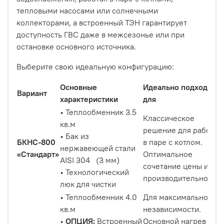
тепловыми насосами или солнечными
коллекторами, а встроенный ТЭН гарантирует
доступность ГВС даже в межсезонье или при
остановке основного источника.
Выберите свою идеальную конфигурацию:
Основные
Идеально подходит
Вариант
характеристики
для
• Теплообменник 3.5
Классическое
кв.м
решение для работы
• Бак из
БКНС-800
в паре с котлом.
нержавеющей стали
«Стандарт»
Оптимальное
AISI 304 (3 мм)
сочетание цены и
• Технологический
производительности.
люк для чистки
• Теплообменник 4.0
Для максимальной
кв.м
независимости.
•
ОПЦИЯ:
Встроенный
Основной нагрев от